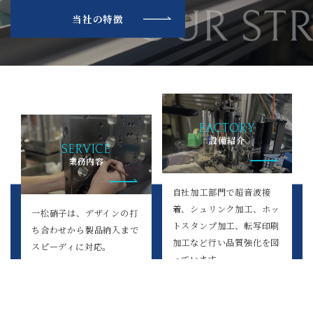
当社の特徴
FACTORY
設備紹介
SERVICE
業務内容
自社加工部門で超音波接
着、シュリンク加工、ホッ
一松硝子は、デザインの打
トスタンプ加工、転写印刷
ち合わせから製品納入まで
加工など行い品質強化を図
スピーディに対応。
っています。
小ロット（5,000）から大
量生産まで承ります。